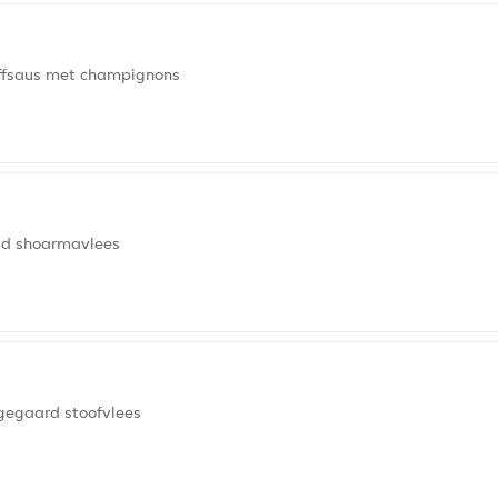
offsaus met champignons
uid shoarmavlees
 gegaard stoofvlees