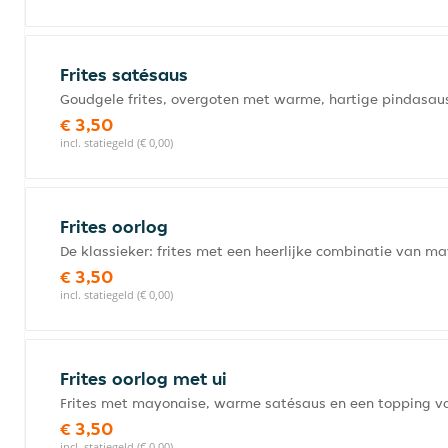
Frites satésaus
Goudgele frites, overgoten met warme, hartige pindasau
€ 3,50
incl. statiegeld (€ 0,00)
Frites oorlog
De klassieker: frites met een heerlijke combinatie van 
€ 3,50
incl. statiegeld (€ 0,00)
Frites oorlog met ui
Frites met mayonaise, warme satésaus en een topping va
€ 3,50
incl. statiegeld (€ 0,00)