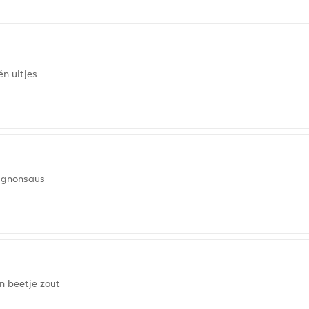
én uitjes
pignonsaus
n beetje zout