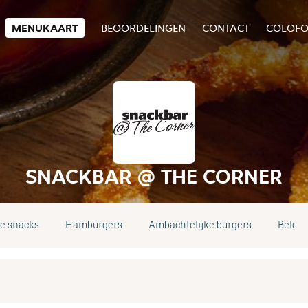
MENUKAART
BEOORDELINGEN
CONTACT
COLOF
SNACKBAR @ THE CORNER
e snacks
Hamburgers
Ambachtelijke burgers
Belegd