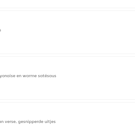
s
mayonaise en warme satésaus
n verse, gesnipperde uitjes