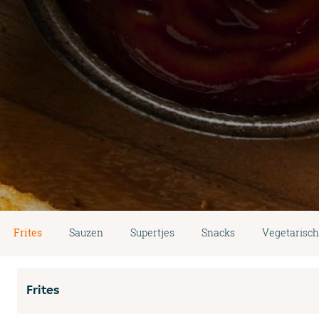
Frites
Sauzen
Supertjes
Snacks
Vegetarisch
Frites