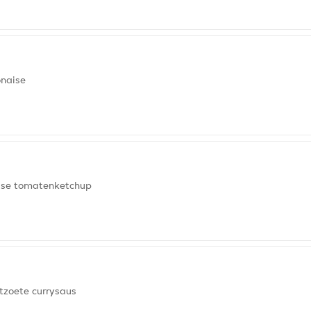
onaise
risse tomatenketchup
htzoete currysaus