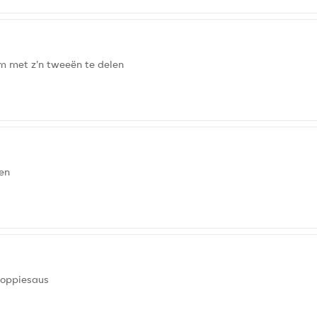
om met z'n tweeën te delen
nen
Joppiesaus