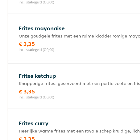
incl. statiegeld (€ 0,00)
Frites mayonaise
Onze goudgele frites met een ruime klodder romige may
€ 3,35
incl. statiegeld (€ 0,00)
Frites ketchup
Knapperige frites, geserveerd met een portie zoete en f
€ 3,35
incl. statiegeld (€ 0,00)
Frites curry
Heerlijke warme frites met een royale schep kruidige, lic
€ 3,35