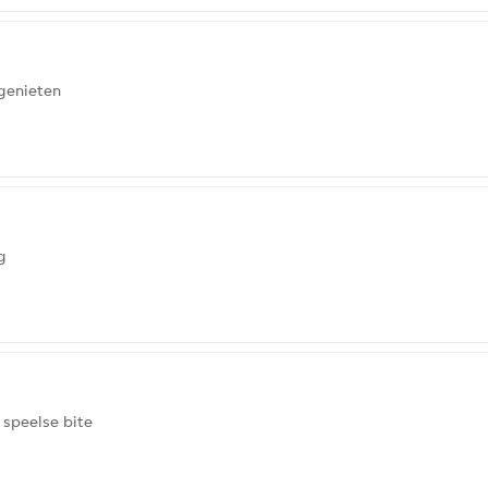
 genieten
g
 speelse bite