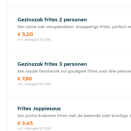
Gezinszak frites 2 personen
Een ruime zak versgebakken, knapperige frites, perfect 
€ 5,20
incl. statiegeld (€ 0,00)
Gezinszak frites 3 personen
Een royale familiezak vol goudgele frites voor drie perso
€ 7,90
incl. statiegeld (€ 0,00)
Frites Joppiesaus
Een portie krokante frites met de bekende zoet-kruidige 
€ 3,45
incl. statiegeld (€ 0,00)