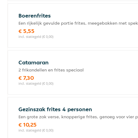
Boerenfrites
Een rijkelijk gevulde portie frites, meegebakken met spe
€ 5,55
incl. statiegeld (€ 0,00)
Catamaran
2 frikandellen en frites speciaal
€ 7,30
incl. statiegeld (€ 0,00)
Gezinszak frites 4 personen
Een grote zak verse, knapperige frites, genoeg voor vier 
€ 10,25
incl. statiegeld (€ 0,00)