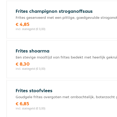
Frites champignon stroganoffsaus
Frites geserveerd met een pittige, goedgevulde strogan
€ 4,85
incl. statiegeld (€ 0,00)
Frites shoarma
Een stevige maaltijd van frites bedekt met heerlijk gekr
€ 8,30
incl. statiegeld (€ 0,00)
Frites stoofvlees
Goudgele frites overgoten met ambachtelijk, boterzacht
€ 6,85
incl. statiegeld (€ 0,00)