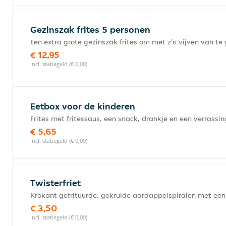
Gezinszak frites 5 personen
Een extra grote gezinszak frites om met z'n vijven van te
€ 12,95
incl. statiegeld (€ 0,00)
Eetbox voor de kinderen
Frites met fritessaus, een snack, drankje en een verrassin
€ 5,65
incl. statiegeld (€ 0,00)
Twisterfriet
Krokant gefrituurde, gekruide aardappelspiralen met een
€ 3,50
incl. statiegeld (€ 0,00)